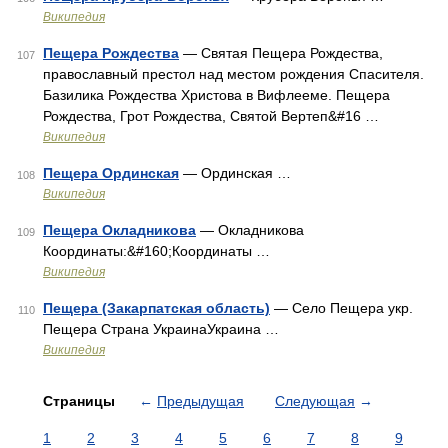
Википедия
Пещера Рождества
— Святая Пещера Рождества,
107
православный престол над местом рождения Спасителя.
Базилика Рождества Христова в Вифлееме. Пещера
Рождества, Грот Рождества, Святой Вертеп&#16 …
Википедия
Пещера Ординская
— Ординская …
108
Википедия
Пещера Окладникова
— Окладникова
109
Координаты:&#160;Координаты …
Википедия
Пещера (Закарпатская область)
— Село Пещера укр.
110
Пещера Страна УкраинаУкраина …
Википедия
Страницы
←
Предыдущая
Следующая
→
1
2
3
4
5
6
7
8
9